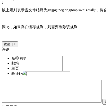
}
以上规则表示当文件结尾为gif|jpg|jpeg|png|bmp|swf|j
因此，如果存在缓存规则，则需要删除该规则
收藏 | 0
评论
名称
邮箱
主页
验证码