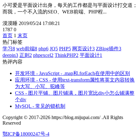
小可爱是平面设计出身，每天的工作都是与平面设计打交道；
而我，一个不入流的SEO、WEB前端、PHP程...
漠漠睡
2019/05/24 17:08:21
1787
0
首页
1
末页
热门标签
学习
8
web前端
8
php
6
JQ
5
PHP
5
网页设计
3
ZBlog插件
3
deepin
3
正则
2
phpexcel
2
ThinkPHP
2
平面设计
1
热评内容
开发环境 - JavaScript - .map和.forEach在使用中的区别
应用环境 - CSS - 使用text-transform属性将英文内容转换
为大写、小写、驼峰等
CSS - 图片平铺、图片铺满，图片宽比div小怎么铺满整
个div
MySQL - 常见的锁机制
Copyright © 2017-2026 https://blog.mijupai.com/ .All Rights
Reserved
鄂ICP备18000247号-4