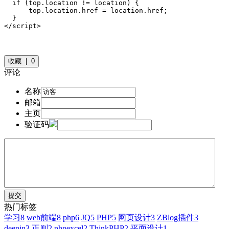
  if (top.location != location) {

      top.location.href = location.href;

  }

</script>
收藏 | 0
评论
名称
邮箱
主页
验证码
热门标签
学习
8
web前端
8
php
6
JQ
5
PHP
5
网页设计
3
ZBlog插件
3
deepin
3
正则
2
phpexcel
2
ThinkPHP
2
平面设计
1