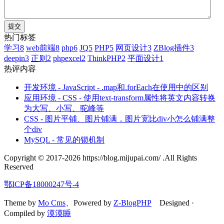
热门标签
学习
8
web前端
8
php
6
JQ
5
PHP
5
网页设计
3
ZBlog插件
3
deepin
3
正则
2
phpexcel
2
ThinkPHP
2
平面设计
1
热评内容
开发环境 - JavaScript - .map和.forEach在使用中的区别
应用环境 - CSS - 使用text-transform属性将英文内容转换
为大写、小写、驼峰等
CSS - 图片平铺、图片铺满，图片宽比div小怎么铺满整
个div
MySQL - 常见的锁机制
Copyright © 2017-2026 https://blog.mijupai.com/ .All Rights
Reserved
鄂ICP备18000247号-4
Theme by
Mo Cms
、Powered by
Z-BlogPHP
Designed ·
Compiled by
漠漠睡