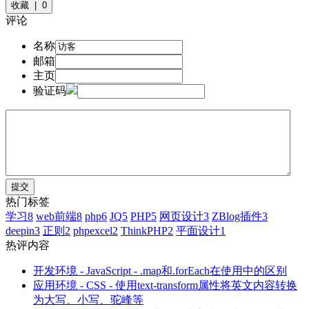
收藏 | 0
评论
名称
邮箱
主页
验证码
热门标签
学习
8
web前端
8
php
6
JQ
5
PHP
5
网页设计
3
ZBlog插件
3
deepin
3
正则
2
phpexcel
2
ThinkPHP
2
平面设计
1
热评内容
开发环境 - JavaScript - .map和.forEach在使用中的区别
应用环境 - CSS - 使用text-transform属性将英文内容转换
为大写、小写、驼峰等