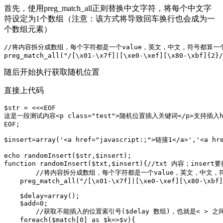
首先，使用preg_match_all正则替换中文字符，将每个中文字
符设定为1个数组（注意：该方式将导致回车换行也会成为一
个数组元素）
//将内容拆分成数组，每个字符都是一个value，英文，中文，符号都算一个
preg_match_all("/[\x01-\x7f]|[\xe0-\xef][\x80-\xbf]{2}/
随后开始执行获取随机位置
直接上代码
$str = <<<EOF

这是一段测试内容<p class="test">随机位置插入关键词</p>支持插入ht
EOF;

$insert=array('<a href="javascript:;">链接1</a>','<a hr
echo randomInsert($str,$insert);

function randomInsert($txt,$insert){//txt 内容；in
	//将内容拆分成数组，每个字符都是一个value，英文，中文，符号都算一个，只能在utf-8下中文才能拆分

    preg_match_all("/[\x01-\x7f]|[\xe0-\xef][\x80-\xbf]
    $delay=array();

    $add=0;

	//获取不能插入的位置索引号($delay 数组)，也就是< > 之间的位置

    foreach($match[0] as $k=>$v){
