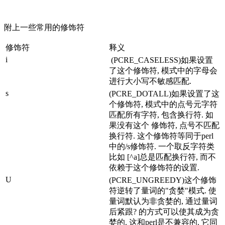
附上一些常用的修饰符
修饰符
释义
i
(PCRE_CASELESS)如果设置
了这个修饰符, 模式中的字母会
进行大小写不敏感匹配.
s
(PCRE_DOTALL)如果设置了这
个修饰符, 模式中的点号元字符
匹配所有字符, 包含换行符. 如
果没有这个 修饰符, 点号不匹配
换行符. 这个修饰符等同于perl
中的/s修饰符. 一个取反字符类
比如 [^a]总是匹配换行符, 而不
依赖于这个修饰符的设置.
U
(PCRE_UNGREEDY)这个修饰
符逆转了量词的"贪婪"模式. 使
量词默认为非贪婪的, 通过量词
后紧跟? 的方式可以使其成为贪
婪的. 这和perl是不兼容的. 它同