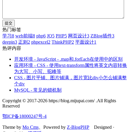
热门标签
学习
8
web前端
8
php
6
JQ
5
PHP
5
网页设计
3
ZBlog插件
3
deepin
3
正则
2
phpexcel
2
ThinkPHP
2
平面设计
1
热评内容
开发环境 - JavaScript - .map和.forEach在使用中的区别
应用环境 - CSS - 使用text-transform属性将英文内容转换
为大写、小写、驼峰等
CSS - 图片平铺、图片铺满，图片宽比div小怎么铺满整
个div
MySQL - 常见的锁机制
Copyright © 2017-2026 https://blog.mijupai.com/ .All Rights
Reserved
鄂ICP备18000247号-4
Theme by
Mo Cms
、Powered by
Z-BlogPHP
Designed ·