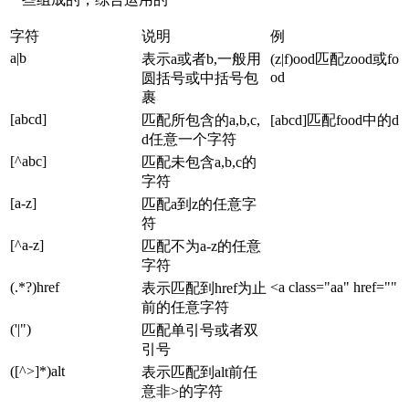
字符
说明
例
a|b
表示a或者b,一般用
(z|f)ood匹配zood或fo
od
圆括号或中括号包
裹
[abcd]
匹配所包含的a,b,c,
[abcd]匹配food中的d
d任意一个字符
[^abc]
匹配未包含a,b,c的
字符
[a-z]
匹配a到z的任意字
符
[^a-z]
匹配不为a-z的任意
字符
(.*?)href
<a class="aa" href=""
表示匹配到href为止
前的任意字符
('|")
匹配单引号或者双
引号
([^>]*)alt
表示匹配到alt前任
意非>的字符