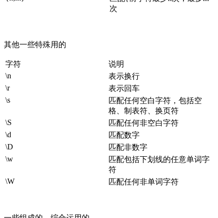
次
其他一些特殊用的
字符
说明
\n
表示换行
\r
表示回车
\s
匹配任何空白字符，包括空
格、制表符、换页符
\S
匹配任何非空白字符
\d
匹配数字
\D
匹配非数字
\w
匹配包括下划线的任意单词字
符
\W
匹配任何非单词字符
一些组成的，综合运用的