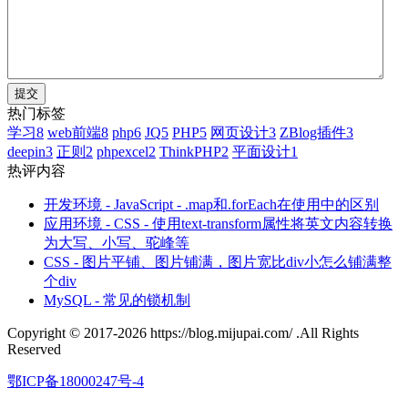
热门标签
学习
8
web前端
8
php
6
JQ
5
PHP
5
网页设计
3
ZBlog插件
3
deepin
3
正则
2
phpexcel
2
ThinkPHP
2
平面设计
1
热评内容
开发环境 - JavaScript - .map和.forEach在使用中的区别
应用环境 - CSS - 使用text-transform属性将英文内容转换
为大写、小写、驼峰等
CSS - 图片平铺、图片铺满，图片宽比div小怎么铺满整
个div
MySQL - 常见的锁机制
Copyright © 2017-2026 https://blog.mijupai.com/ .All Rights
Reserved
鄂ICP备18000247号-4