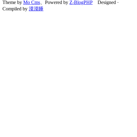
Theme by
Mo Cms
、Powered by
Z-BlogPHP
Designed ·
Compiled by
漠漠睡