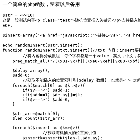
一个简单的php函数，留着以后备用
$str = <<<EOF

这是一段测试内容<p class="test">随机位置插入关键词</p>支持插入ht
EOF;

$insert=array('<a href="javascript:;">链接1</a>','<a hr
echo randomInsert($str,$insert);

function randomInsert($txt,$insert){//txt 内容；in
	//将内容拆分成数组，每个字符都是一个value，英文，中文，符号都算一个，只能在utf-8下中文才能拆分

    preg_match_all("/[\x01-\x7f]|[\xe0-\xef][\x80-\xbf]
    $delay=array();

    $add=0;

	//获取不能插入的位置索引号($delay 数组)，也就是< > 之间的位置

    foreach($match[0] as $k=>$v){

        if($v=='<') $add=1;

        if($add==1) $delay[]=$k;

        if($v=='>') $add=0;

    }

    $str_arr=$match[0];

    $len=count($str_arr);

    foreach($insert as $k=>$v){

		//获取随机插入的位置索引值

        $insertk=insertK($len-1,$delay);
