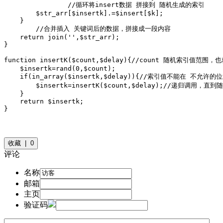
		//循环将insert数据 拼接到 随机生成的索引

        $str_arr[$insertk].=$insert[$k];

    }

	//合并插入 关键词后的数据，拼接成一段内容

    return join('',$str_arr);

}

function insertK($count,$delay){//count 随机索
    $insertk=rand(0,$count);

    if(in_array($insertk,$delay)){//索引值不能在 不允
        $insertk=insertK($count,$delay);//递归调
    }

    return $insertk;

}
收藏 | 0
评论
名称
邮箱
主页
验证码