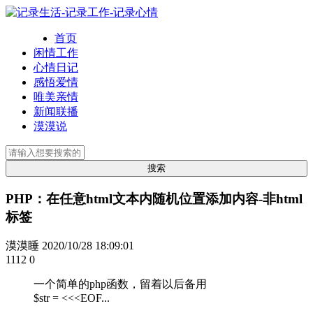
首页
闲情工作
心情日记
感悟爱情
唯美亲情
新闻联播
漠漠说
PHP：在任意html文本内随机位置添加内容-非html
标签
漠漠睡
2020/10/28 18:09:01
1112
0
一个简单的php函数，留着以后备用
$str = <<<EOF...