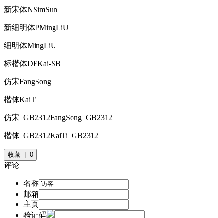
新宋体
NSimSun
新细明体
PMingLiU
细明体
MingLiU
标楷体
DFKai-SB
仿宋
FangSong
楷体
KaiTi
仿宋_GB2312
FangSong_GB2312
楷体_GB2312
KaiTi_GB2312
收藏 | 0
评论
名称
邮箱
主页
验证码