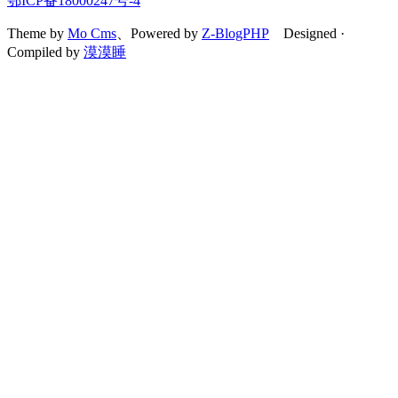
鄂ICP备18000247号-4
Theme by
Mo Cms
、Powered by
Z-BlogPHP
Designed ·
Compiled by
漠漠睡