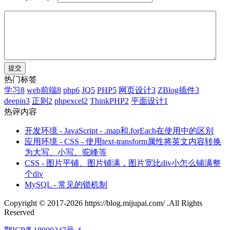
热门标签
学习
8
web前端
8
php
6
JQ
5
PHP
5
网页设计
3
ZBlog插件
3
deepin
3
正则
2
phpexcel
2
ThinkPHP
2
平面设计
1
热评内容
开发环境 - JavaScript - .map和.forEach在使用中的区别
应用环境 - CSS - 使用text-transform属性将英文内容转换
为大写、小写、驼峰等
CSS - 图片平铺、图片铺满，图片宽比div小怎么铺满整
个div
MySQL - 常见的锁机制
Copyright © 2017-2026 https://blog.mijupai.com/ .All Rights
Reserved