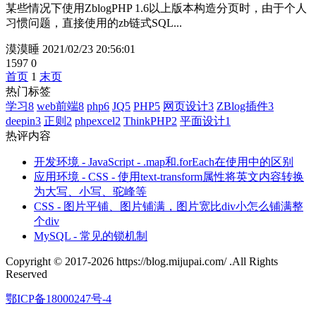
某些情况下使用ZblogPHP 1.6以上版本构造分页时，由于个人
习惯问题，直接使用的zb链式SQL...
漠漠睡
2021/02/23 20:56:01
1597
0
首页
1
末页
热门标签
学习
8
web前端
8
php
6
JQ
5
PHP
5
网页设计
3
ZBlog插件
3
deepin
3
正则
2
phpexcel
2
ThinkPHP
2
平面设计
1
热评内容
开发环境 - JavaScript - .map和.forEach在使用中的区别
应用环境 - CSS - 使用text-transform属性将英文内容转换
为大写、小写、驼峰等
CSS - 图片平铺、图片铺满，图片宽比div小怎么铺满整
个div
MySQL - 常见的锁机制
Copyright © 2017-2026 https://blog.mijupai.com/ .All Rights
Reserved
鄂ICP备18000247号-4