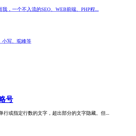
一个不入流的SEO、WEB前端、PHP程...
为大写、小写、驼峰等
略号
行或指定行数的文字，超出部分的文字隐藏。但...